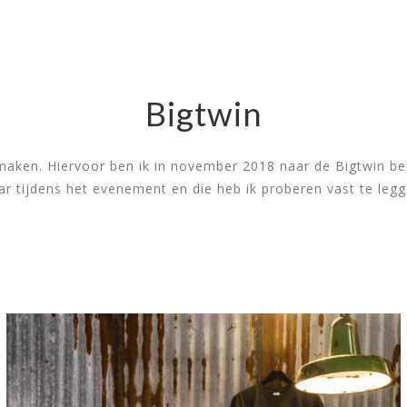
PORTFOLIO
OVER MIJ
MOGELIJKHEDEN
BIGTWIN
Bigtwin
Events
/ 30 januari 2019
aken. Hiervoor ben ik in november 2018 naar de Bigtwin beu
ar tijdens het evenement en die heb ik proberen vast te legg