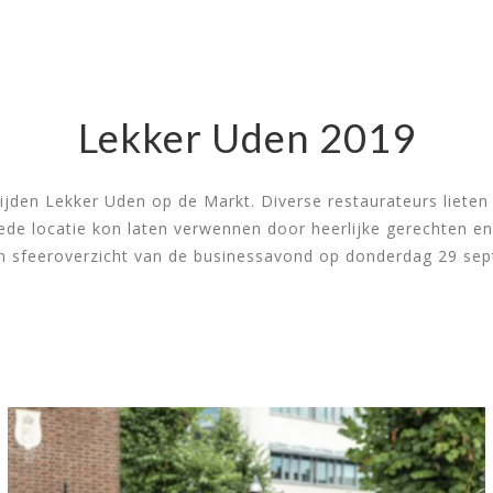
PORTFOLIO
OVER MIJ
MOGELIJKHEDEN
LEKKER UDE
Lekker Uden 2019
2019
ijden Lekker Uden op de Markt. Diverse restaurateurs lieten 
ede locatie kon laten verwennen door heerlijke gerechten en
n sfeeroverzicht van de businessavond op donderdag 29 se
Events
/ 23 september 2019